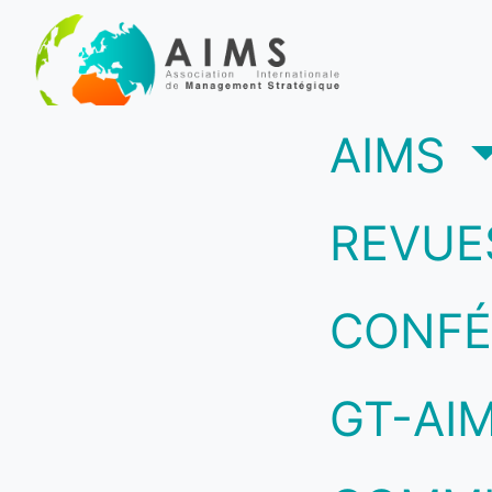
(c
AIMS
REVUE
CONFÉ
GT-AI