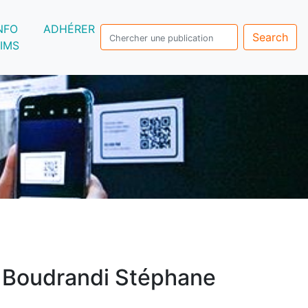
NFO
ADHÉRER
Search
IMS
>
Boudrandi Stéphane