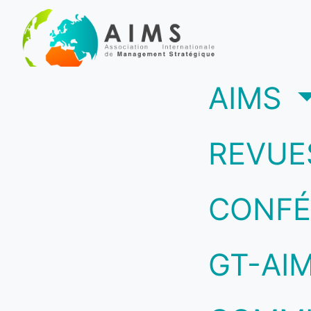
(c
AIMS
REVUE
CONFÉ
GT-AI