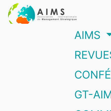
(c
AIMS
REVUE
CONFÉ
GT-AI