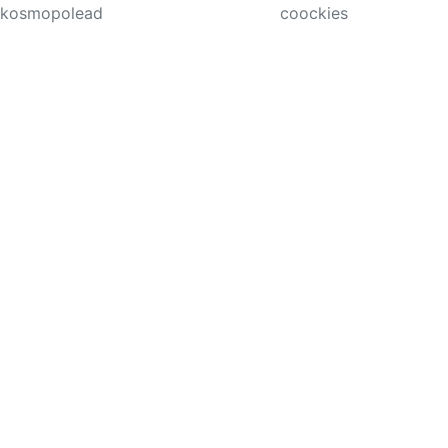
kosmopolead
coockies