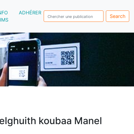
NFO
ADHÉRER
Search
IMS
elghuith koubaa Manel