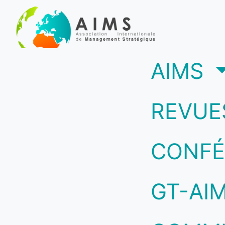
(c
AIMS
REVUE
CONFÉ
GT-AI