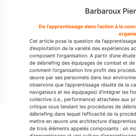
Barbaroux Pier
De l’apprentissage dans l’action à la con
organis
Cet article pose la question de l’apprentissa
d’exploitation de la variété des expériences a
composent l’organisation. A partir d’une étud
de débriefing des équipages de combat et de tra
comment l’organisation tire profit des procéd
œuvre par ses personnels dans leur environnem
observons que l’apprentissage résulte de la ca
navigateurs et les équipages) d’intégrer les fon
collective (i.e., performance) attachées aux p
critique sous tendant les procédures de débri
débriefing dans lequel l’efficacité de la procé
mettre en œuvre une architecture d’apprentiss
de trois éléments appelés composants : un mo
d’apprentissage et une culture d’apprentissag