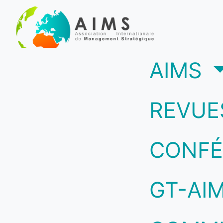
(c
AIMS
REVUE
CONFÉ
GT-AI