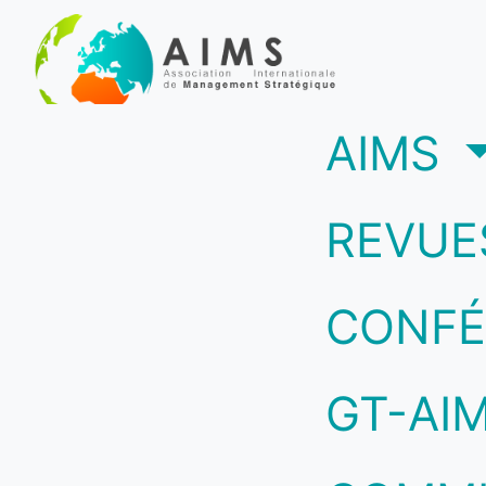
(c
AIMS
REVUE
CONFÉ
GT-AI