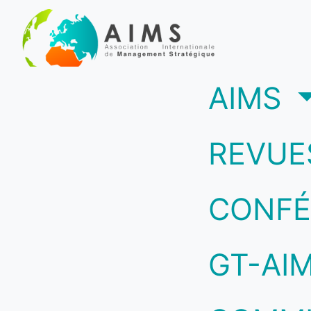
(c
AIMS
REVUE
CONFÉ
GT-AI