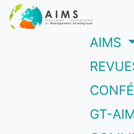
(c
AIMS
REVUE
CONFÉ
GT-AI