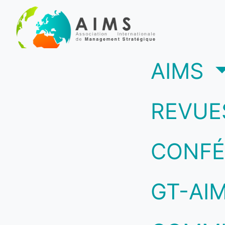
(c
AIMS
REVUE
CONFÉ
GT-AI