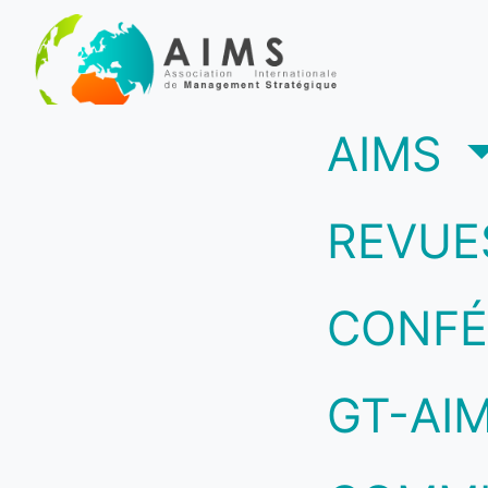
(c
AIMS
REVUE
CONFÉ
GT-AI