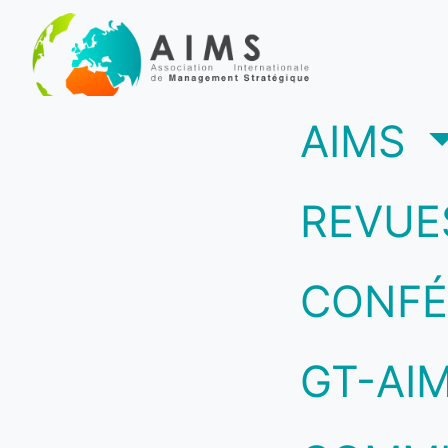
(c
AIMS
REVUE
CONFÉ
GT-AI