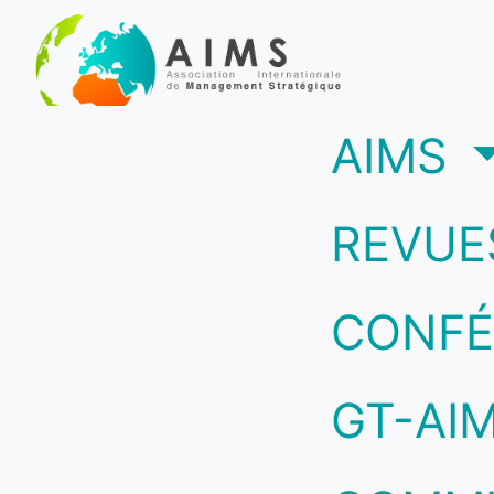
(c
AIMS
REVUE
CONFÉ
GT-AI