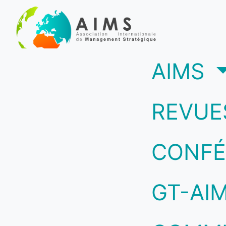
(c
AIMS
REVUE
CONFÉ
GT-AI