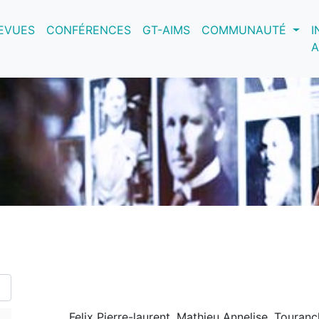
nt)
EVUES
CONFÉRENCES
GT-AIMS
COMMUNAUTÉ
I
A
Felix Pierre-laurent, Mathieu Annelise, Touran