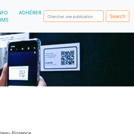
NFO
ADHÉRER
Search
IMS
cheau Florence