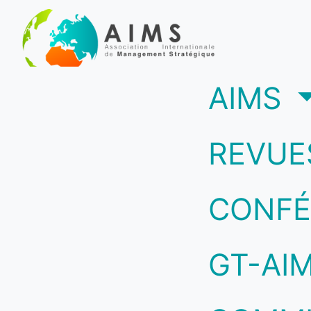
(c
AIMS
REVUE
CONFÉ
GT-AI