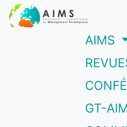
(c
AIMS
REVUE
CONFÉ
GT-AI