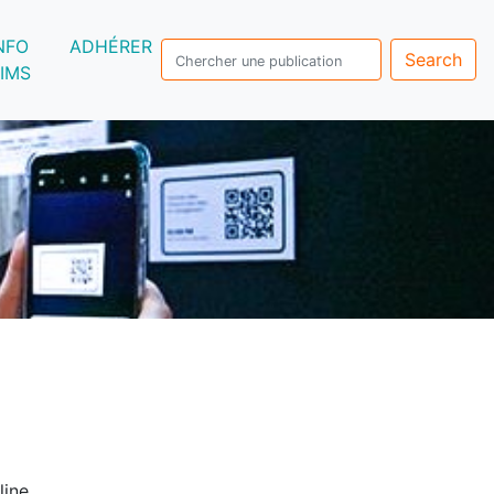
NFO
ADHÉRER
Search
IMS
line