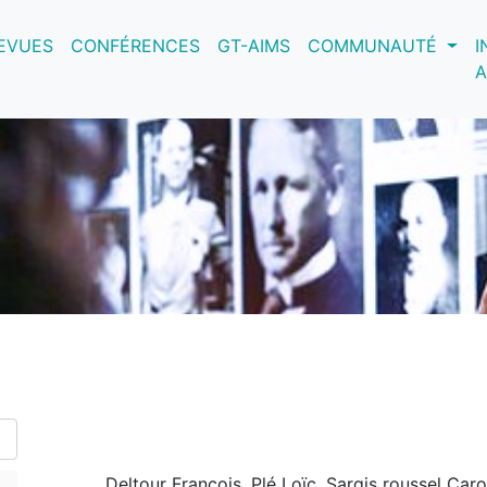
nt)
EVUES
CONFÉRENCES
GT-AIMS
COMMUNAUTÉ
I
A
Deltour François, Plé Loïc, Sargis roussel Caro