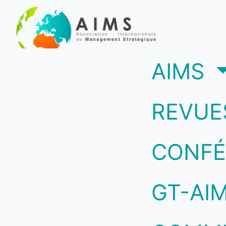
(c
AIMS
REVUE
CONFÉ
GT-AI