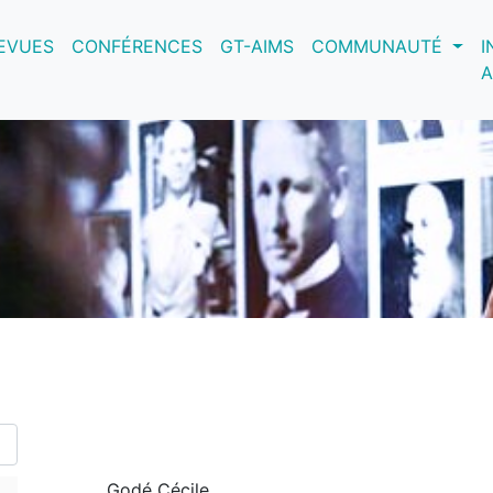
nt)
EVUES
CONFÉRENCES
GT-AIMS
COMMUNAUTÉ
I
A
Godé Cécile