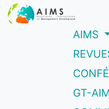
(c
AIMS
REVUE
CONFÉ
GT-AI