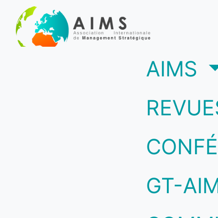
(c
AIMS
REVUE
CONFÉ
GT-AI