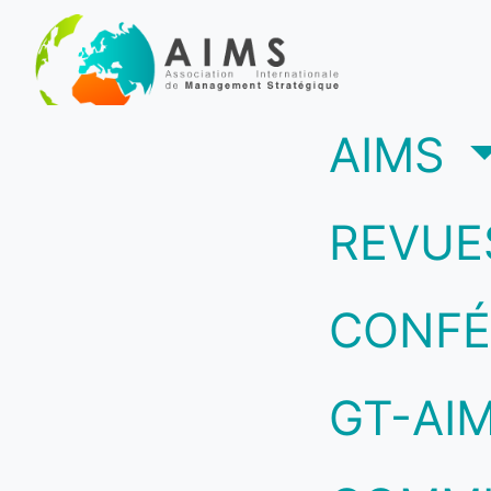
(c
AIMS
REVUE
CONFÉ
GT-AI