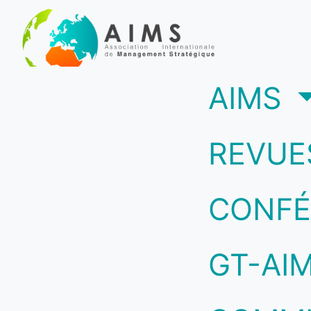
(c
AIMS
REVUE
CONFÉ
GT-AI