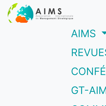
(c
AIMS
REVUE
CONFÉ
GT-AI