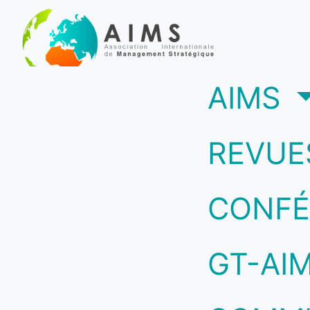
(c
AIMS
REVUE
CONFÉ
GT-AI