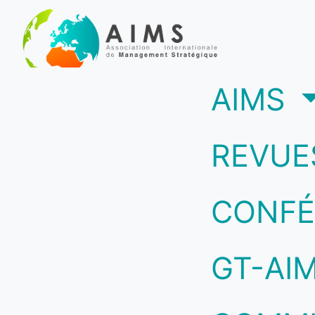
(c
AIMS
REVUE
CONFÉ
GT-AI