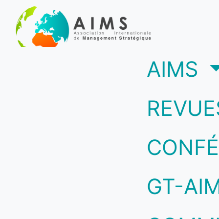
(c
AIMS
REVUE
CONFÉ
GT-AI