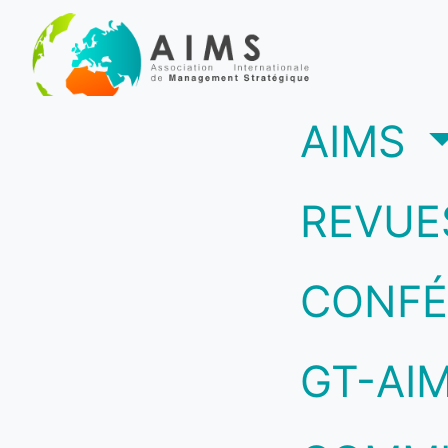
(c
AIMS
REVUE
CONFÉ
GT-AI