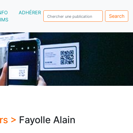
NFO
ADHÉRER
Search
IMS
rs >
Fayolle Alain