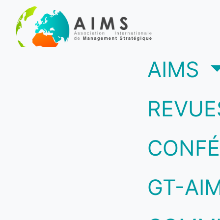
(c
AIMS
REVUE
CONFÉ
GT-AI