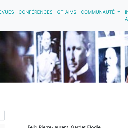
nt)
EVUES
CONFÉRENCES
GT-AIMS
COMMUNAUTÉ
I
A
Felix Pierre-laurent, Gardet Elodie