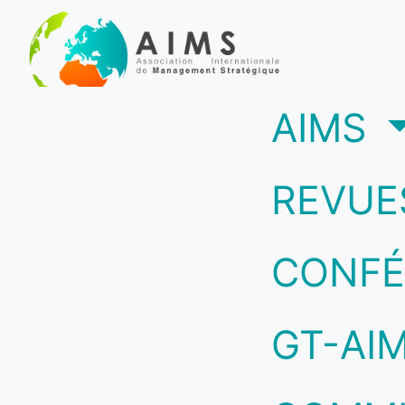
(c
AIMS
REVUE
CONFÉ
GT-AI