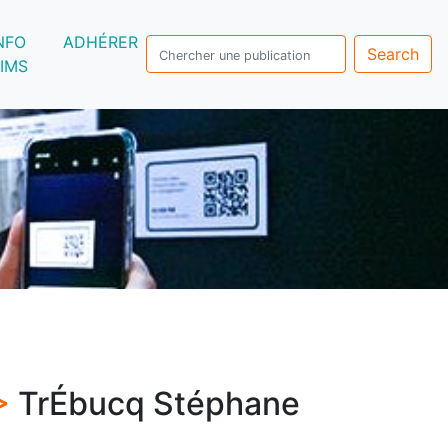
NFO
ADHÉRER
Search
IMS
 >
TrÉbucq Stéphane