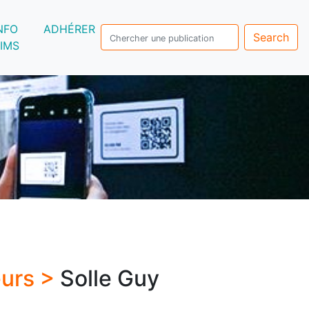
NFO
ADHÉRER
Search
IMS
eurs >
Solle Guy