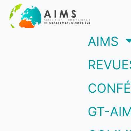
(c
AIMS
REVUE
CONFÉ
GT-AI