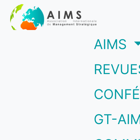
(c
AIMS
REVUE
CONFÉ
GT-AI