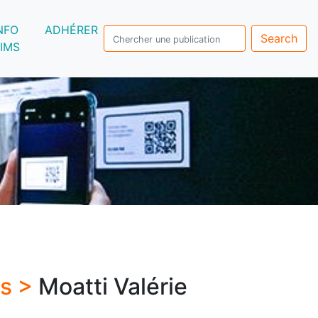
NFO
ADHÉRER
Search
IMS
rs >
Moatti Valérie