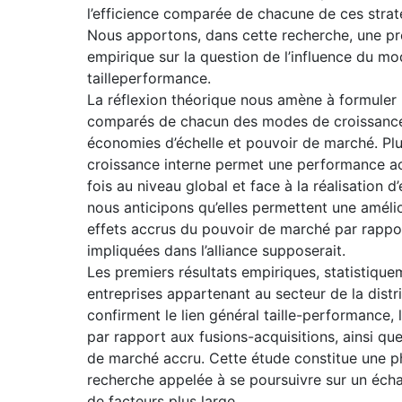
l’efficience comparée de chacune de ces straté
Nous apportons, dans cette recherche, une pre
empirique sur la question de l’influence du mo
tailleperformance.
La réflexion théorique nous amène à formuler 
comparés de chacun des modes de croissance su
économies d’échelle et pouvoir de marché. Pl
croissance interne permet une performance acc
fois au niveau global et face à la réalisation 
nous anticipons qu’elles permettent une améli
effets accrus du pouvoir de marché par rappor
impliquées dans l’alliance supposerait.
Les premiers résultats empiriques, statistiquem
entreprises appartenant au secteur de la distr
confirment le lien général taille-performance, 
par rapport aux fusions-acquisitions, ainsi qu
de marché accru. Cette étude constitue une ph
recherche appelée à se poursuivre sur un éch
de facteurs plus large.