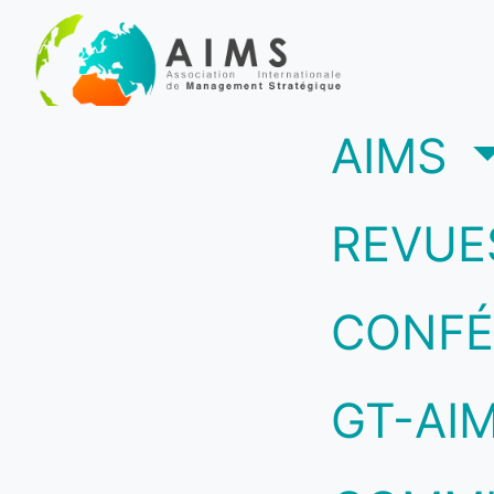
(c
AIMS
REVUE
CONFÉ
GT-AI