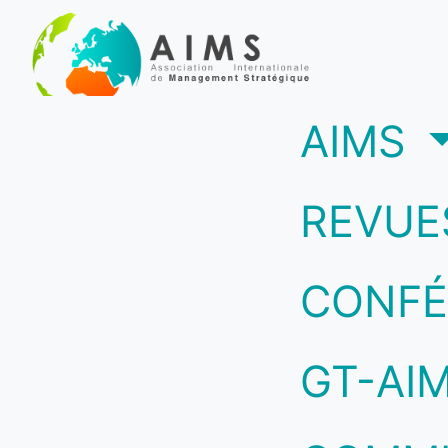
(c
AIMS
REVUE
CONFÉ
GT-AI