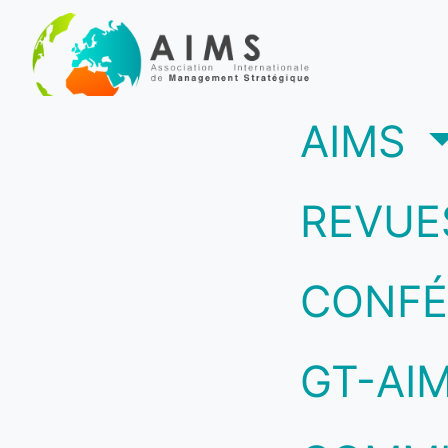
(c
AIMS
REVUE
CONFÉ
GT-AI