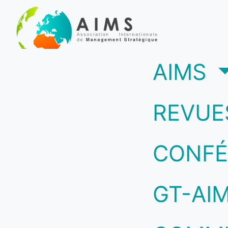
(c
AIMS
REVUE
CONFÉ
GT-AI