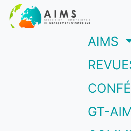
(c
AIMS
REVUE
CONFÉ
GT-AI