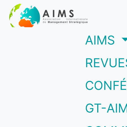
(c
AIMS
REVUE
CONFÉ
GT-AI