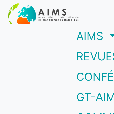
(c
AIMS
REVUE
CONFÉ
GT-AI