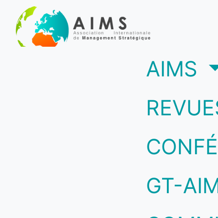
(c
AIMS
REVUE
CONFÉ
GT-AI