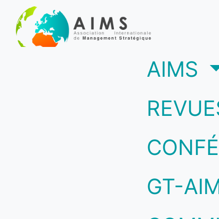
(c
AIMS
REVUE
CONFÉ
GT-AI