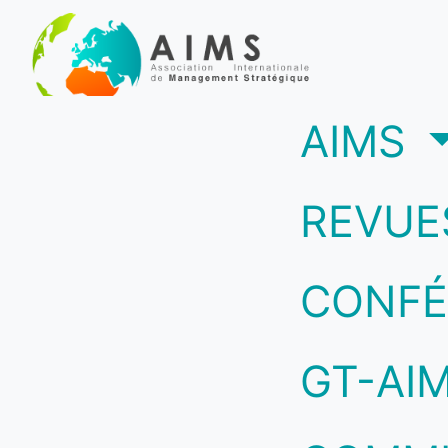
(c
AIMS
REVUE
CONFÉ
GT-AI